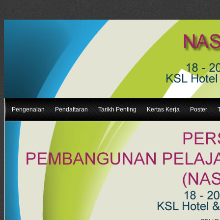
Pengenalan
Pendaftaran
Tarikh Penting
Kertas Kerja
Poster
T