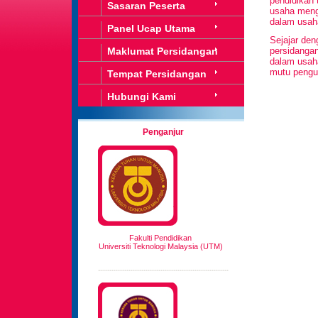
pendidikan 
Sasaran Peserta
usaha meng
dalam usah
Panel Ucap Utama
Sejajar den
Maklumat Persidangan
persidangan
dalam usah
mutu pengur
Tempat Persidangan
Hubungi Kami
Penganjur
Fakulti Pendidikan
Universiti Teknologi Malaysia (UTM)