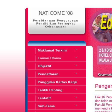
NATICOME '08
Persidangan Pengurusan
Pendidikan Peringkat
Kebangsaan
Maklumat Terkini
Laman Utama
Objektif
Pendaftaran
Panggilan Kertas Kerja
Penge
Tarikh Penting
Fakulti Pen
Tentatif
dan telah 
Fakulti Pen
Sub-Tema
memenuhi k