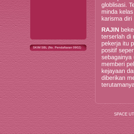
globlisasi. 
minda kelas
karisma diri
RAJIN
beker
terserlah d
pekerja itu
SKIM SBL (No. Pendaftaran 0902)
positif sepe
sebagainya 
memberi pel
kejayaan da
diberikan m
terutamanya
SPACE UTM