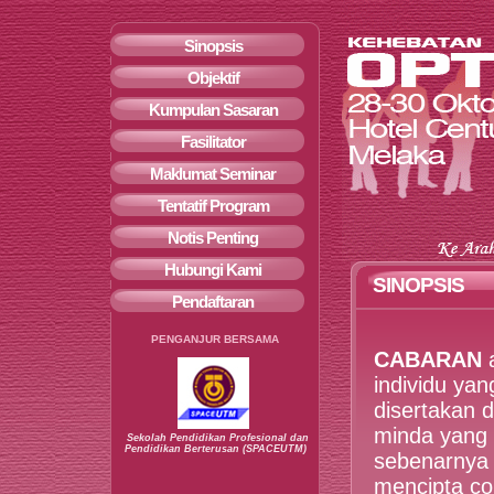
Sinopsis
Objektif
Kumpulan Sasaran
Fasilitator
Maklumat Seminar
Tentatif Program
Notis Penting
Hubungi Kami
SINOPSIS
Pendaftaran
PENGANJUR BERSAMA
CABARAN
a
individu yan
disertakan 
minda yang 
Sekolah Pendidikan Profesional dan
Pendidikan Berterusan (SPACEUTM)
sebenarnya
mencipta c